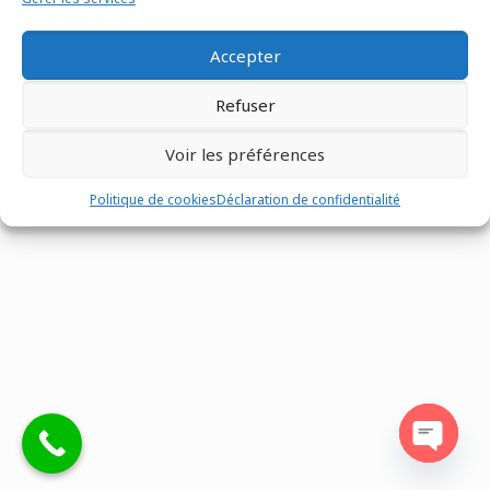
Accepter
Refuser
Tous droits réservés @Matco France - Z.I. n°1 les Fontenelles -
Route Louviers - 27190 -
02 32 30 00 12
-
Mentions légales
-
Voir les préférences
Site réalisé par
Eventtex
Politique de cookies
Déclaration de confidentialité
Open