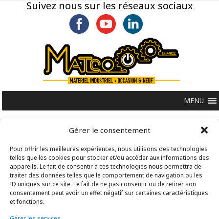
Suivez nous sur les réseaux sociaux
MENU
Gérer le consentement
Aucun produit ne correspond à votre
sélection.
Pour offrir les meilleures expériences, nous utilisons des technologies
telles que les cookies pour stocker et/ou accéder aux informations des
appareils. Le fait de consentir à ces technologies nous permettra de
traiter des données telles que le comportement de navigation ou les
ID uniques sur ce site. Le fait de ne pas consentir ou de retirer son
consentement peut avoir un effet négatif sur certaines caractéristiques
Tous droits réservés @Matco France - Z.I. n°1 les Fontenelles -
et fonctions.
Route Louviers - 27190 -
02 32 30 00 12
-
Mentions légales
-
Gérer les services