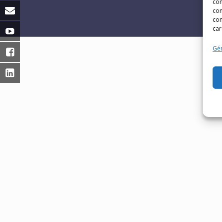
con
com
con
car
Gér