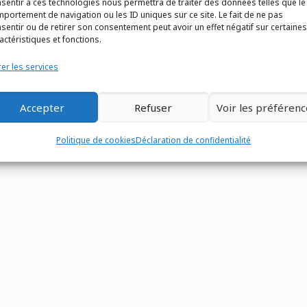
sentir à ces technologies nous permettra de traiter des données telles que le
portement de navigation ou les ID uniques sur ce site. Le fait de ne pas
-
Mentions légales
-
Site réalisé par
Eventtex
sentir ou de retirer son consentement peut avoir un effet négatif sur certaines
actéristiques et fonctions.
er les services
Accepter
Refuser
Voir les préférenc
Politique de cookies
Déclaration de confidentialité