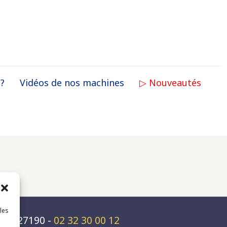
 ?
Vidéos de nos machines
▷ Nouveautés
 les
rs - 27190 -
02 32 30 00 12