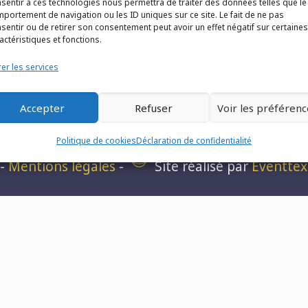
sentir à ces technologies nous permettra de traiter des données telles que le
portement de navigation ou les ID uniques sur ce site. Le fait de ne pas
sentir ou de retirer son consentement peut avoir un effet négatif sur certaines
actéristiques et fonctions.
er les services
Accepter
Refuser
Voir les préférenc
o France - Z.I. n°1 les Fontenelles - Route Louvie
Politique de cookies
Déclaration de confidentialité
-
Mentions légales
-
Site réalisé par
Eventtex