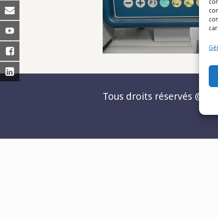
con
com
con
car
Gér
Tous droits réservés @Matc