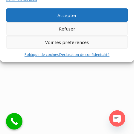
Accepter
Refuser
Tous droits réservés @Matco France - Z.I. n°1 les Fontenelles -
Route Louviers - 27190 -
02 32 30 00 12
-
Mentions légales
-
Voir les préférences
Site réalisé par
Eventtex
Politique de cookies
Déclaration de confidentialité
Open