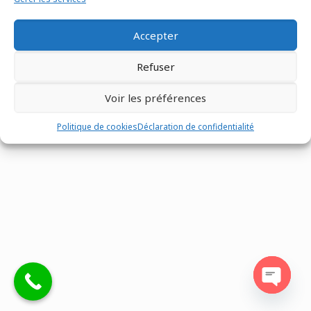
Accepter
Refuser
Tous droits réservés @Matco France - Z.I. n°1 les Fontenelles -
Route Louviers - 27190 -
02 32 30 00 12
-
Mentions légales
-
Voir les préférences
Site réalisé par
Eventtex
Politique de cookies
Déclaration de confidentialité
Open