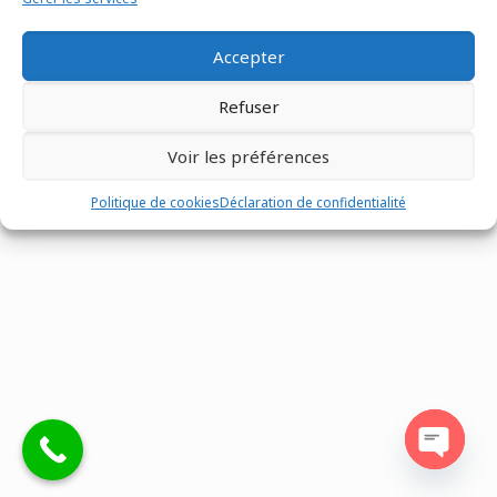
Accepter
Refuser
Tous droits réservés @Matco France - Z.I. n°1 les Fontenelles -
Route Louviers - 27190 -
02 32 30 00 12
-
Mentions légales
-
Voir les préférences
Site réalisé par
Eventtex
Politique de cookies
Déclaration de confidentialité
Open