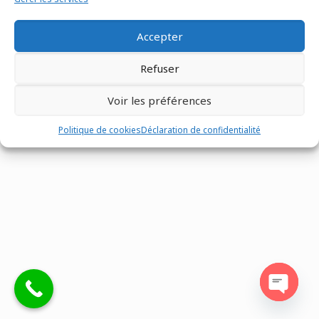
Accepter
Refuser
Tous droits réservés @Matco France - Z.I. n°1 les Fontenelles -
Route Louviers - 27190 -
02 32 30 00 12
-
Mentions légales
-
Voir les préférences
Site réalisé par
Eventtex
Politique de cookies
Déclaration de confidentialité
Open