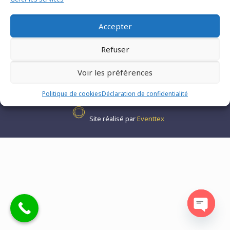
Accepter
Refuser
Voir les préférences
Tous droits réservés @Matco France - Z.I. n°1 les Fontenelles -
Politique de cookies
Déclaration de confidentialité
Route Louviers - 27190 -
02 32 30 00 12
-
Mentions légales
-
Site réalisé par
Eventtex
Open