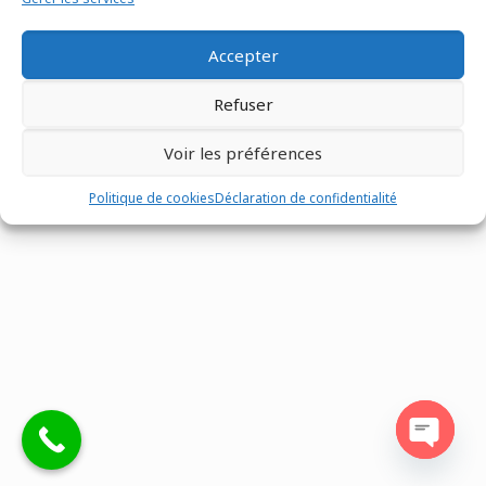
Accepter
Refuser
Tous droits réservés @Matco France - Z.I. n°1 les Fontenelles -
Route Louviers - 27190 -
02 32 30 00 12
-
Mentions légales
-
Voir les préférences
Site réalisé par
Eventtex
Politique de cookies
Déclaration de confidentialité
Open