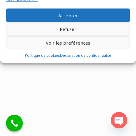
Accepter
Refuser
Tous droits réservés @Matco France - Z.I. n°1 les Fontenelles -
Route Louviers - 27190 -
02 32 30 00 12
-
Mentions légales
-
Voir les préférences
Site réalisé par
Eventtex
Politique de cookies
Déclaration de confidentialité
Open