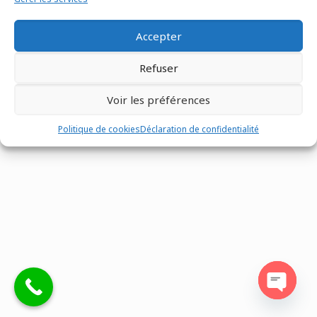
Accepter
Refuser
Tous droits réservés @Matco France - Z.I. n°1 les Fontenelles -
Route Louviers - 27190 -
02 32 30 00 12
-
Mentions légales
-
Voir les préférences
Site réalisé par
Eventtex
Politique de cookies
Déclaration de confidentialité
Open