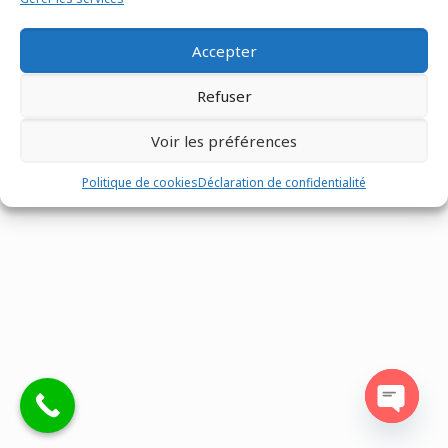
Accepter
Refuser
Tous droits réservés @Matco France - Z.I. n°1 les Fontenelles -
Route Louviers - 27190 -
02 32 30 00 12
-
Mentions légales
-
Voir les préférences
Site réalisé par
Eventtex
Politique de cookies
Déclaration de confidentialité
Open