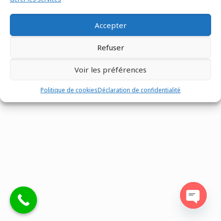
Accepter
Refuser
Tous droits réservés @Matco France - Z.I. n°1 les Fontenelles -
Route Louviers - 27190 -
02 32 30 00 12
-
Mentions légales
-
Voir les préférences
Site réalisé par
Eventtex
Politique de cookies
Déclaration de confidentialité
Open