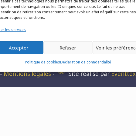
sentir à ces technologies nous permettra de traiter des données telles que le
portement de navigation ou les ID uniques sur ce site. Le fait de ne pas
sentir ou de retirer son consentement peut avoir un effet négatif sur certaines
actéristiques et fonctions.
er les services
Accepter
Refuser
Voir les préférenc
o France - Z.I. n°1 les Fontenelles - Route Louvie
Politique de cookies
Déclaration de confidentialité
-
Mentions légales
-
Site réalisé par
Eventtex