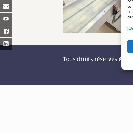
con
com
con
car
Gér
Tous droits réservés @Matc