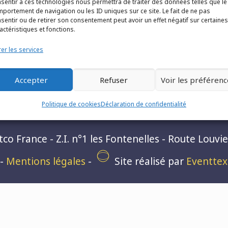
sentir à ces technologies nous permettra de traiter des données telles que le
portement de navigation ou les ID uniques sur ce site. Le fait de ne pas
sentir ou de retirer son consentement peut avoir un effet négatif sur certaines
actéristiques et fonctions.
er les services
Accepter
Refuser
Voir les préférenc
Politique de cookies
Déclaration de confidentialité
o France - Z.I. n°1 les Fontenelles - Route Louvie
-
Mentions légales
-
Site réalisé par
Eventtex