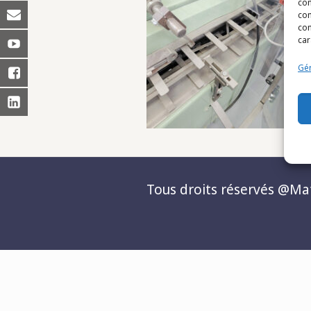
con
com
con
car
Gér
Tous droits réservés @Matc