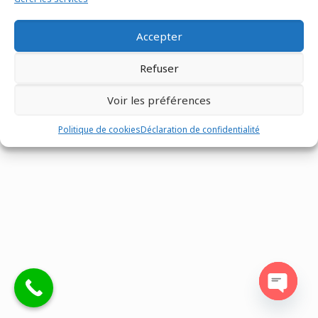
Accepter
Refuser
Tous droits réservés @Matco France - Z.I. n°1 les Fontenelles -
Route Louviers - 27190 -
02 32 30 00 12
-
Mentions légales
-
Voir les préférences
Site réalisé par
Eventtex
Politique de cookies
Déclaration de confidentialité
Open