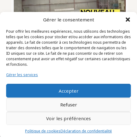
Gérer le consentement
En attendant l’aménagement et l’isolation des murs …
Pour offrir les meilleures expériences, nous utilisons des technologies
Focus sur le faux plafond et la résine au sol.
telles que les cookies pour stocker et/ou accéder aux informations des
appareils. Le fait de consentir à ces technologies nous permettra de
Cliquez ici
https://youtu.be/ybiCM9-epKM
traiter des données telles que le comportement de navigation ou les
ID uniques sur ce site. Le fait de ne pas consentir ou de retirer son
A suivre …
consentement peut avoir un effet négatif sur certaines caractéristiques
et fonctions.
#matcofrance
#showroom
#travaux
Gérer les services
Related posts
Accepter
Refuser
Voir les préférences
Politique de cookies
Déclaration de confidentialité