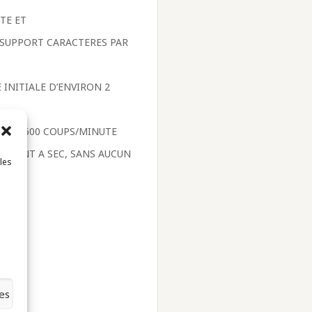
TE ET
 SUPPORT CARACTERES PAR
 INITIALE D’ENVIRON 2
QU’A 600 COUPS/MINUTE
AILLANT A SEC, SANS AUCUN
 les
GITAL
TIEN
es