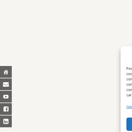
Pou
coo
con
com
con
car
Gér