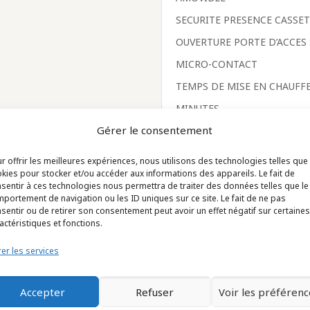
SECURITE PRESENCE CASSET
OUVERTURE PORTE D’ACCES
MICRO-CONTACT
TEMPS DE MISE EN CHAUFFE
MINUTES
Gérer le consentement
CADENCE D’IMPRESSION JUS
VERIN INOX Ø 40 MM, TRAV
r offrir les meilleures expériences, nous utilisons des technologies telles que
kies pour stocker et/ou accéder aux informations des appareils. Le fait de
ENTRETIEN
sentir à ces technologies nous permettra de traiter des données telles que le
FOURNI AVEC :
portement de navigation ou les ID uniques sur ce site. Le fait de ne pas
sentir ou de retirer son consentement peut avoir un effet négatif sur certaines
1 BOÎTIER DE CONTRÔLE DI
actéristiques et fonctions.
1 ELECTROVANNE
er les services
1 JEU DE TUBES
1 NOTICE EMPLOI ET ENTRE
Accepter
Refuser
Voir les préférenc
(notice)