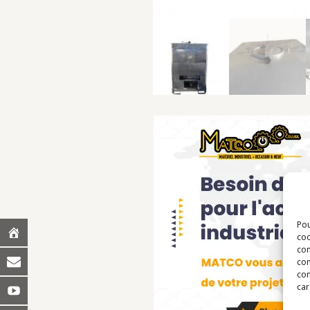
Pou
coo
con
com
con
car