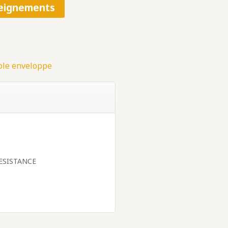
eignements
ble enveloppe
ESISTANCE