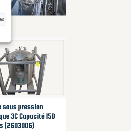
es
e sous pression
ue 3C Capacité 150
es (2603006)