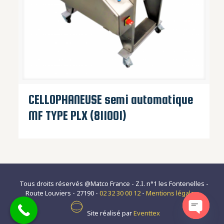
CELLOPHANEUSE semi automatique
MF TYPE PLX (811001)
Tous droits réservés @Matco France - Z.I. n°1 les Fontenelles -
Route Louviers - 27190 -
02 32 30 00 12
-
Mentions légales
-
Site réalisé par
Eventtex
Open