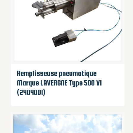
Remplisseuse pneumatique
Marque LAVERGNE Type 500 VI
(2404001)