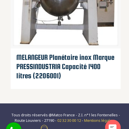
MELANGEUR Planétaire inox Marque
PRESSINDUSTRIA Capacité 1400
litres (2206001)
Tous droits réservés @Matco France - Z.I. n°1 les Fontenelles -
Route Louviers - 27190 -
02 32 30 00 12
-
Mentions légales
-