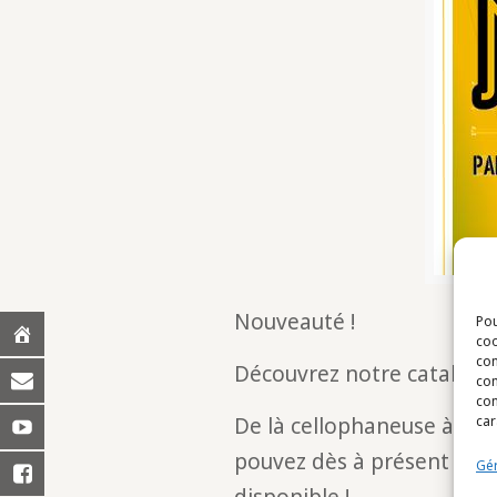
Nouveauté !
Pou
coo
con
Découvrez notre catalogu
com
con
De là cellophaneuse à la 
car
pouvez dès à présent télé
Gér