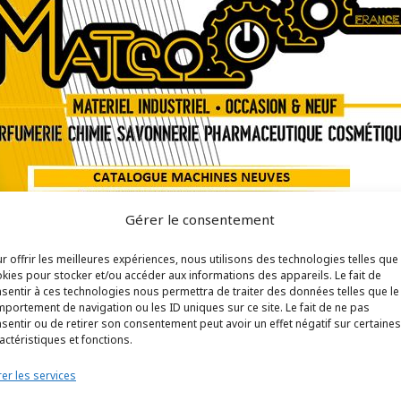
Gérer le consentement
r offrir les meilleures expériences, nous utilisons des technologies telles que
kies pour stocker et/ou accéder aux informations des appareils. Le fait de
sentir à ces technologies nous permettra de traiter des données telles que le
e de machines neuves.
portement de navigation ou les ID uniques sur ce site. Le fait de ne pas
sentir ou de retirer son consentement peut avoir un effet négatif sur certaines
visseuse en passant par les convoyeurs, étiqueteu
actéristiques et fonctions.
charger notre catalogue répertoriant tous les arti
er les services