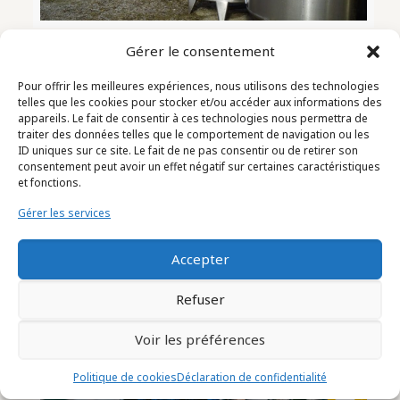
Gérer le consentement
CUVE SIMPLE ENVELOPPE
CAPACITE 4000, 8000 et 15000 LITRES
FOND CONIQUE
Pour offrir les meilleures expériences, nous utilisons des technologies
JAUGE DE NIVEAU 4 PIEDS
telles que les cookies pour stocker et/ou accéder aux informations des
appareils. Le fait de consentir à ces technologies nous permettra de
INOX 316L
traiter des données telles que le comportement de navigation ou les
TROU D’HOMME Ø 400 MM
ID uniques sur ce site. Le fait de ne pas consentir ou de retirer son
ANNEAU DE LEVAGE
consentement peut avoir un effet négatif sur certaines caractéristiques
ENCOMBREMENT 1800 X 1800 X 3000 MM
et fonctions.
DISPONIBLES
Gérer les services
Related posts
Accepter
Refuser
Voir les préférences
Politique de cookies
Déclaration de confidentialité