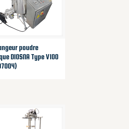
angeur poudre
que DIOSNA Type V100
07004)