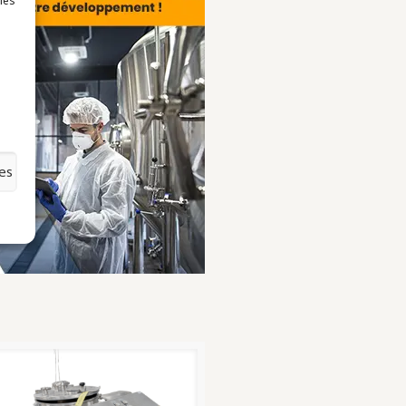
 les
es