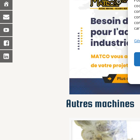
Pou
coo
con
com
con
car
Gér
Autres machines