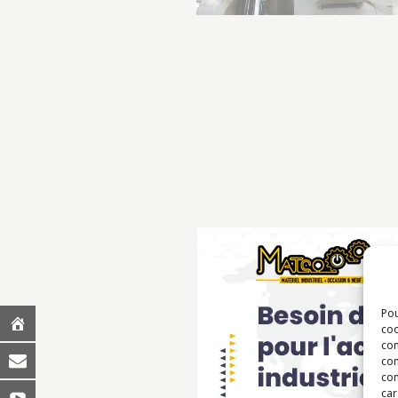
Pou
coo
con
com
con
car