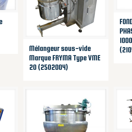
e
FON
PHA
1000
Mélangeur sous-vide
(21
Marque FRYMA Type VME
20 (2502004)