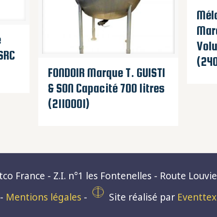
Mél
Mar
e
Volu
SRC
(240
FONDOIR Marque T. GUISTI
& SON Capacité 700 litres
(2110001)
o France - Z.I. n°1 les Fontenelles - Route Louvie
-
Mentions légales
-
Site réalisé par
Eventtex